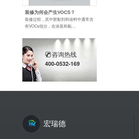
装修为何会产生VOCS？
装修过程，其中胶黏剂和涂料中通常含
有VOCs组分，在涂装和黏...
咨询热线
400-0532-169
宏瑞德