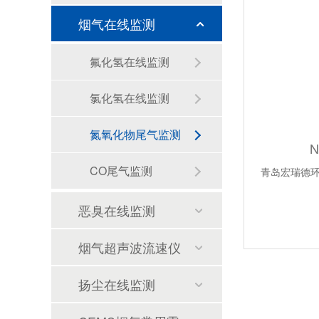
烟气在线监测
氟化氢在线监测
氯化氢在线监测
氮氧化物尾气监测
CO尾气监测
青岛宏瑞德环
恶臭在线监测
烟气超声波流速仪
扬尘在线监测