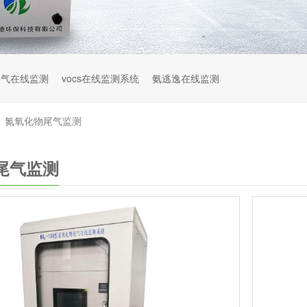
烟气在线监测
vocs在线监测系统
氨逃逸在线监测
氮氧化物尾气监测
>
尾气监测